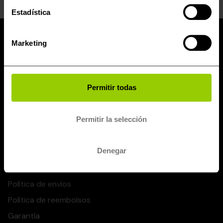
Estadística
Marketing
Permitir todas
Venta de maquinas de reprogramación y de
archivos tuning modificados con portal propio de
Permitir la selección
archivos
INFORMACIÓN
Denegar
Condiciones de compra
Términos y condiciones
Política de envíos
Política de reembolsos
Garantía