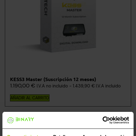
KESS3 Master (Suscripción 12 meses)
1.190,00
€
I.V.A no incluido -
1.439,90
€
I.V.A incluido
AÑADIR AL CARRITO