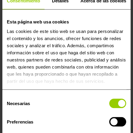
Consentimiento
Detalles
Acerca de las cookies
Esta página web usa cookies
Las cookies de este sitio web se usan para personalizar
el contenido y los anuncios, ofrecer funciones de redes
sociales y analizar el tráfico. Además, compartimos
información sobre el uso que haga del sitio web con
nuestros partners de redes sociales, publicidad y análisis
web, quienes pueden combinarla con otra información
que les haya proporcionado o que hayan recopilado a
partir del uso que haya hecho de sus servicios.
Selección
Necesarias
de
KESS3 Master (Suscripción 6 meses)
690,00
€
consentimiento
I.V.A no incluido -
834,90
€
I.V.A incluido
Preferencias
AÑADIR AL CARRITO