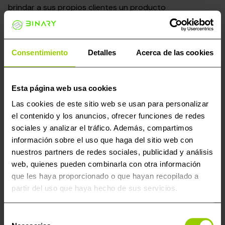
brindar a sus propios clientes un producto
personalizado. Cada unidad Powergate es configurada
por el distribuidor o «tuner» con un archivo de software
particular para el automóvil del cliente y su propio logo.
Consentimiento
Detalles
Acerca de las cookies
El usuario final solo tiene que conectar el dispositivo al
puerto OBD de su automóvil y continuar las indicaciones
para la instalación del mapa motor nuevo.
Esta página web usa cookies
El Powergate es una solución ideal para el chiptuning
Las cookies de este sitio web se usan para personalizar
remoto, porque permite que el «tuner» no tenga que
el contenido y los anuncios, ofrecer funciones de redes
estar presente físicamente en cada reprogramación.
sociales y analizar el tráfico. Además, compartimos
información sobre el uso que haga del sitio web con
nuestros partners de redes sociales, publicidad y análisis
web, quienes pueden combinarla con otra información
Productos populares
que les haya proporcionado o que hayan recopilado a
¡Oferta!
partir del uso que haya hecho de sus servicios.
Selección