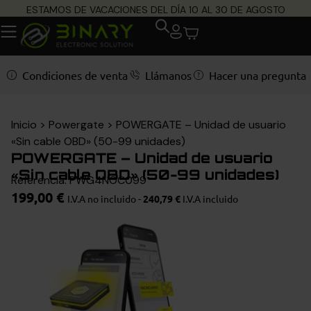
ESTAMOS DE VACACIONES DEL DÍA 10 AL 30 DE AGOSTO
Condiciones de venta
Llámanos
Hacer una pregunta
Inicio
>
Powergate
>
POWERGATE – Unidad de usuario
«Sin cable OBD» (50-99 unidades)
POWERGATE – Unidad de usuario
«Sin cable OBD» (50-99 unidades)
Referencia: PWG4NOC099
199,00
€
I.V.A no incluido -
240,79
€
I.V.A incluido