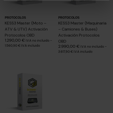
PROTOCOLOS
PROTOCOLOS
KESS3 Master (Moto –
KESS3 Master (Maquinaria
ATV & UTV) Activación
– Camiones & Buses)
Protocolos OBD
Activación Protocolos
1.290,00
€
I.V.A no incluido -
OBD
1.560,90
€
I.V.A incluido
2.990,00
€
I.V.A no incluido -
3.617,90
€
I.V.A incluido