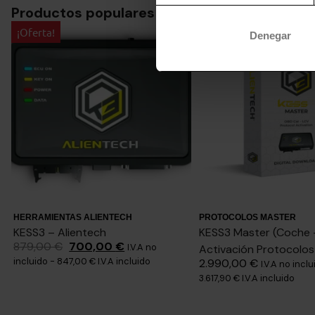
Productos populares
¡Oferta!
Denegar
HERRAMIENTAS ALIENTECH
PROTOCOLOS MASTER
KESS3 – Alientech
KESS3 Master (Coche 
879,00
€
700,00
€
I.V.A no
Activación Protocolo
incluido -
847,00
€
I.V.A incluido
2.990,00
€
I.V.A no inclu
3.617,90
€
I.V.A incluido