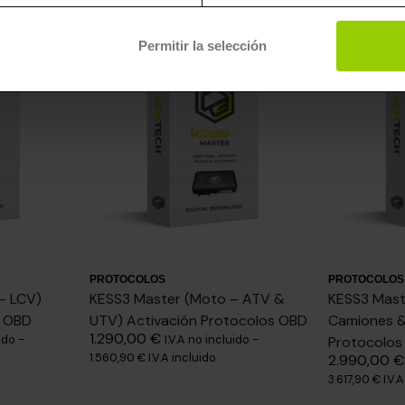
Permitir la selección
PROTOCOLOS
PROTOCOLOS
– LCV)
KESS3 Master (Moto – ATV &
KESS3 Mast
s OBD
UTV) Activación Protocolos OBD
Camiones &
1.290,00
€
ido -
I.V.A no incluido -
Protocolos
1.560,90
€
I.V.A incluido
2.990,00
€
3.617,90
€
I.V.