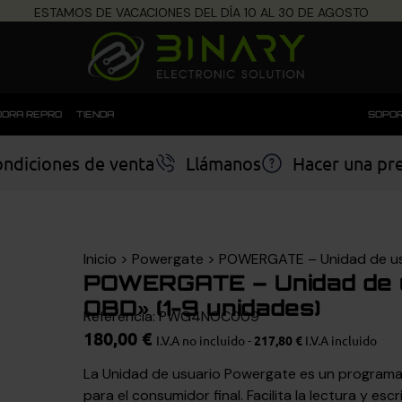
ESTAMOS DE VACACIONES DEL DÍA 10 AL 30 DE AGOSTO
ORA REPRO
TIENDA
SOPOR
ndiciones de venta
Llámanos
Hacer una pr
Inicio
>
Powergate
>
POWERGATE – Unidad de usu
POWERGATE – Unidad de u
OBD» (1-9 unidades)
Referencia: PWG4NOC009
180,00
€
I.V.A no incluido -
217,80
€
I.V.A incluido
La Unidad de usuario Powergate es un programa
para el consumidor final. Facilita la lectura y esc