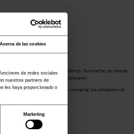
Acerca de las cookies
arrollado por Alientech.
 su vehículo de manera independiente. Su interfaz es simple
 funciones de redes sociales
ucto creado para el mercado de consumo.
con nuestros partners de
ue les haya proporcionado o
 a los talleres de chiptuning. Al comprar las unidades de
es.
Marketing