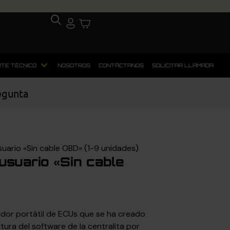
TE TÉCNICO
NOSOTROS
CONTÁCTANOS
SOLICITAR LLAMADA
egunta
ario «Sin cable OBD» (1-9 unidades)
suario «Sin cable
dor portátil de ECUs que se ha creado
ritura del software de la centralita por