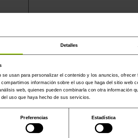
Detalles
ad de usuario Powergate, un aparato de última tecnología des
s
 usuarios finales hagan lecturas y escrituras del software de
b se usan para personalizar el contenido y los anuncios, ofrecer
a aplicación para dispositivos móviles, dado que es un prod
s, compartimos información sobre el uso que haga del sitio web 
 análisis web, quienes pueden combinarla con otra información q
9 unidades, está destinada a los distribuidores más pequeños y
r del uso que haya hecho de sus servicios.
es posibilitan brindar un producto personalizado a sus client
Preferencias
Estadística