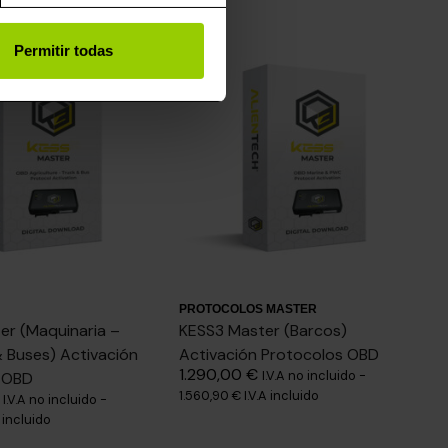
Permitir todas
PROTOCOLOS MASTER
er (Maquinaria –
KESS3 Master (Barcos)
 Buses) Activación
Activación Protocolos OBD
1.290,00
€
I.V.A no incluido -
 OBD
1.560,90
€
I.V.A incluido
I.V.A no incluido -
A incluido