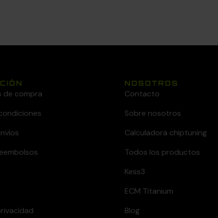
CIÓN
NOSOTROS
s de compra
Contacto
condiciones
Sobre nosotros
envíos
Calculadora chiptuning
 reembolsos
Todos los productos
Kess3
ECM Titanium
privacidad
Blog