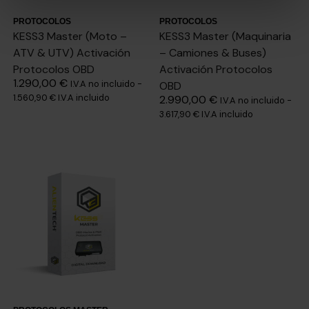
PROTOCOLOS
PROTOCOLOS
KESS3 Master (Moto –
KESS3 Master (Maquinaria
ATV & UTV) Activación
– Camiones & Buses)
Protocolos OBD
Activación Protocolos
1.290,00
€
I.V.A no incluido -
OBD
1.560,90
€
I.V.A incluido
2.990,00
€
I.V.A no incluido -
3.617,90
€
I.V.A incluido