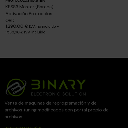
PROTOCOLOS MASTER
KESS3 Master (Barcos)
Activación Protocolos
OBD
1.290,00
€
I.V.A no incluido -
1.560,90
€
I.V.A incluido
Venta de maquinas de reprogramación y de
archivos tuning modificados con portal propio de
archivos