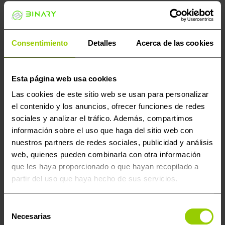
Este cable tiene como propósito conectar de manera
confiable y segura la herramienta de programación
Alientech KESS3 con las unidades de control del motor
Consentimiento
Detalles
Acerca de las cookies
(ECU) que produce TEMIC y que están instaladas en
camiones Mercedes-Benz Actros.
Su función principal es posibilitar que se acceda al
Esta página web usa cookies
software de la ECU por medio del puerto OBD de 9 pines
Las cookies de este sitio web se usan para personalizar
del coche.
el contenido y los anuncios, ofrecer funciones de redes
sociales y analizar el tráfico. Además, compartimos
información sobre el uso que haga del sitio web con
nuestros partners de redes sociales, publicidad y análisis
Productos populares
web, quienes pueden combinarla con otra información
¡Oferta!
que les haya proporcionado o que hayan recopilado a
partir del uso que haya hecho de sus servicios.
Selección
Necesarias
de