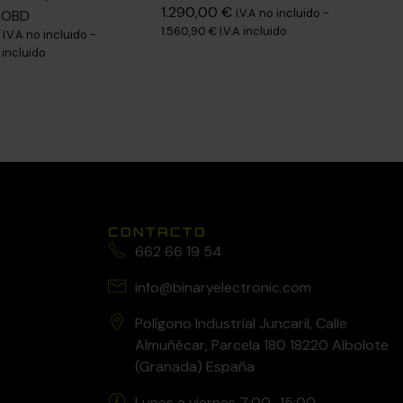
1.290,00
€
I.V.A no incluido -
 OBD
1.560,90
€
I.V.A incluido
I.V.A no incluido -
A incluido
CONTACTO
662 66 19 54
info@binaryelectronic.com
Polígono Industrial Juncaril, Calle
Almuñécar, Parcela 180 18220 Albolote
(Granada) España
Lunes a viernes 7:00–15:00