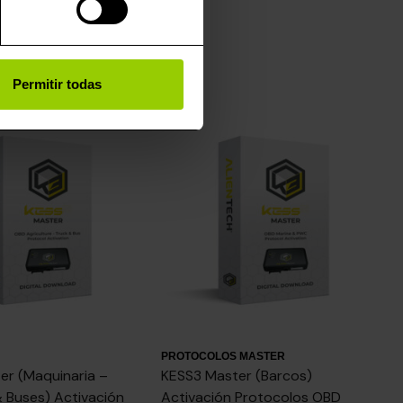
Permitir todas
PROTOCOLOS MASTER
er (Maquinaria –
KESS3 Master (Barcos)
 Buses) Activación
Activación Protocolos OBD