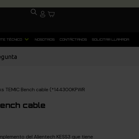
TE TÉCNICO
NOSOTROS
CONTÁCTANOS
SOLICITAR LLAMADA
egunta
ks TEMIC Bench cable (*144300KPWR
ench cable
mplemento del Alientech KESS3 que tiene