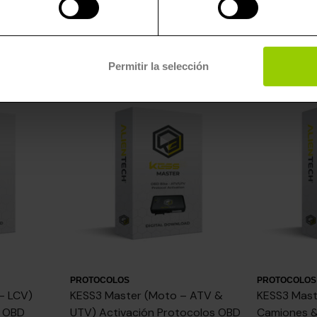
Permitir la selección
PROTOCOLOS
PROTOCOLOS
– LCV)
KESS3 Master (Moto – ATV &
KESS3 Mast
s OBD
UTV) Activación Protocolos OBD
Camiones &