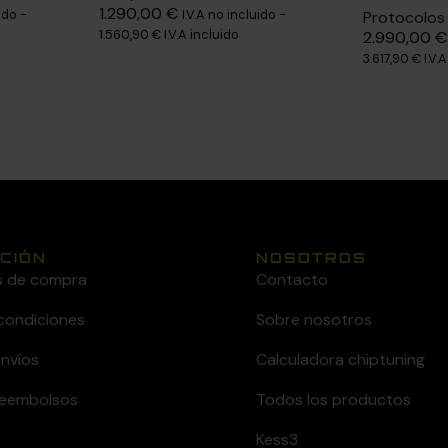
1.290,00
€
ido -
I.V.A no incluido -
Protocolos
1.560,90
€
I.V.A incluido
2.990,00
€
3.617,90
€
I.V.
CIÓN
NOSOTROS
s de compra
Contacto
condiciones
Sobre nosotros
envíos
Calculadora chiptuning
 reembolsos
Todos los productos
Kess3