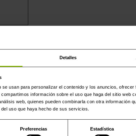
Detalles
os expertos que laboran en el área del transporte pesado. Es
nta de programación Alientech KESS3 y las unidades de contr
s
r acceso a la memoria interna de la centralita por medio de su
b se usan para personalizar el contenido y los anuncios, ofrecer
s, compartimos información sobre el uso que haga del sitio web 
en banco) al conectarse de manera directa a la ECU. Este mé
 análisis web, quienes pueden combinarla con otra información q
ue no es necesaria la soldadura ni el manejo de la placa del c
r del uso que haya hecho de sus servicios.
 adecuada necesita el cable de alimentación 144300KPWR. Est
rran fallos de comunicación mientras se lee y se escribe el s
Preferencias
Estadística