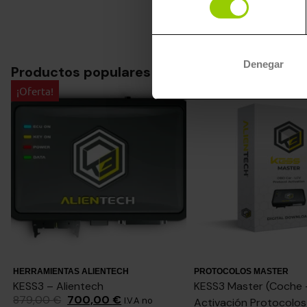
consentimiento
Denegar
Productos populares
¡Oferta!
HERRAMIENTAS ALIENTECH
PROTOCOLOS MASTER
KESS3 – Alientech
KESS3 Master (Coche 
879,00
€
700,00
€
I.V.A no
Activación Protocolo