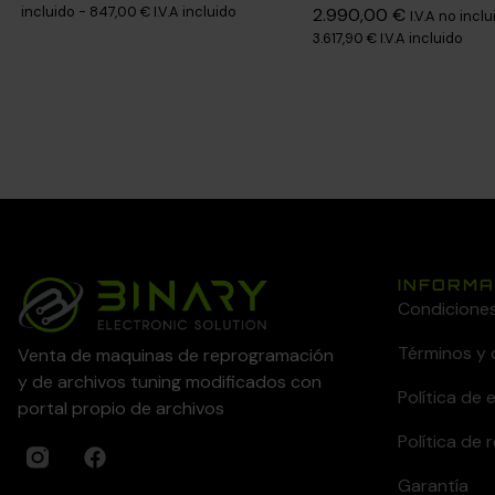
incluido -
847,00
€
I.V.A incluido
2.990,00
€
I.V.A no inclu
3.617,90
€
I.V.A incluido
INFORMA
Condicione
Términos y 
Venta de maquinas de reprogramación
y de archivos tuning modificados con
Política de 
portal propio de archivos
Política de
Garantía