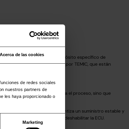
Acerca de las cookies
te cable fue creado con el propósito específico de
ol del motor (ECUs) producidas por TEMIC, que están
 conector.
 funciones de redes sociales
con nuestros partners de
todo de trabajo no solo acelera el proceso, sino que
ue les haya proporcionado o
ircuito interno.
e cable de alimentación garantiza un suministro estable y
oftware, ya que estos podrían deshabilitar la ECU.
Marketing