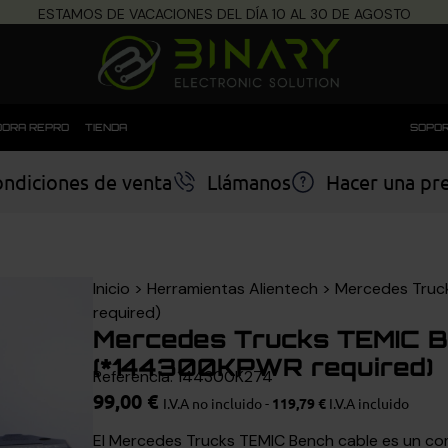
ESTAMOS DE VACACIONES DEL DÍA 10 AL 30 DE AGOSTO
ORA REPRO
TIENDA
SOPOR
ndiciones de venta
Llámanos
Hacer una pr
Inicio
>
Herramientas Alientech
>
Mercedes Truc
required)
Mercedes Trucks TEMIC B
(*144300KPWR required)
Referencia: 144300K274
99,00
€
I.V.A no incluido -
119,79
€
I.V.A incluido
El Mercedes Trucks TEMIC Bench cable es un co