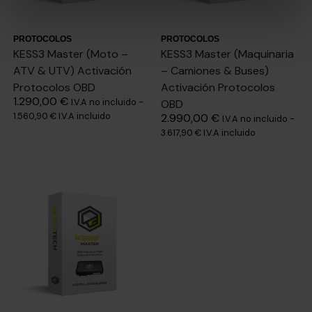
PROTOCOLOS
PROTOCOLOS
KESS3 Master (Moto –
KESS3 Master (Maquinaria
ATV & UTV) Activación
– Camiones & Buses)
Protocolos OBD
Activación Protocolos
1.290,00
€
I.V.A no incluido -
OBD
1.560,90
€
I.V.A incluido
2.990,00
€
I.V.A no incluido -
3.617,90
€
I.V.A incluido