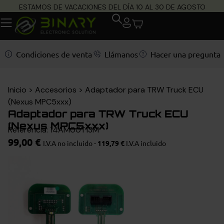
ESTAMOS DE VACACIONES DEL DÍA 10 AL 30 DE AGOSTO
Condiciones de venta
Llámanos
Hacer una pregunta
Inicio
>
Accesorios
>
Adaptador para TRW Truck ECU
(Nexus MPC5xxx)
Adaptador para TRW Truck ECU
(Nexus MPC5xxx)
Referencia: 14AM00T13M
99,00
€
I.V.A no incluido -
119,79
€
I.V.A incluido