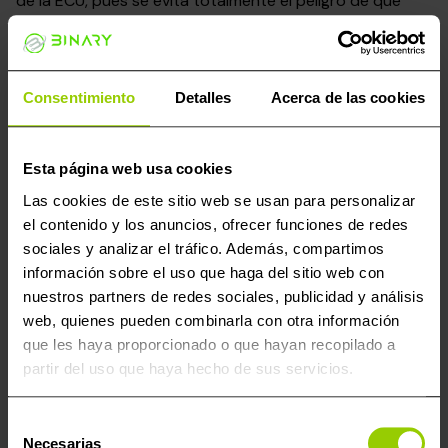
de la ECU, pues se evita totalmente el peligro de que
sufran daños debido a cortocircuitos o
sobrecalentamiento. Asimismo, acelera el flujo de
trabajo debido a que la conexión es más rápida.
Consentimiento
Detalles
Acerca de las cookies
Para hacer operaciones en modo «bench» (en banco),
este adaptador es un componente esencial, ya que
posibilita que los técnicos lean, escriban y alteren el
Esta página web usa cookies
software del motor con fines como mejorar la eficiencia
Las cookies de este sitio web se usan para personalizar
del combustible, optimizar el rendimiento o solucionar
el contenido y los anuncios, ofrecer funciones de redes
problemas de software.
sociales y analizar el tráfico. Además, compartimos
información sobre el uso que haga del sitio web con
nuestros partners de redes sociales, publicidad y análisis
Productos populares
web, quienes pueden combinarla con otra información
que les haya proporcionado o que hayan recopilado a
¡Oferta!
partir del uso que haya hecho de sus servicios.
Selección
Necesarias
de