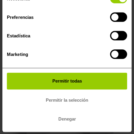
consentimiento
Preferencias
HERRAMIENTAS ALIENTECH
PROTOCOLOS MASTER
Estadística
KESS3 – Alientech
KESS3 Master (Coche –
879,00
€
700,00
€
I.V.A
LCV) Activación
no incluido -
847,00
€
I.V.A
Protocolos OBD
Marketing
incluido
2.990,00
€
I.V.A no incluido -
3.617,90
€
I.V.A incluido
Permitir todas
Permitir la selección
Denegar