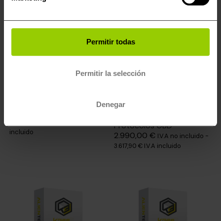
Permitir todas
Permitir la selección
HERRAMIENTAS ALIENTECH
PROTOCOLOS MASTER
KESS3 – Alientech
KESS3 Master (Coche –
Denegar
879,00
€
700,00
€
I.V.A
LCV) Activación
no incluido -
847,00
€
I.V.A
Protocolos OBD
incluido
2.990,00
€
I.V.A no incluido -
3.617,90
€
I.V.A incluido