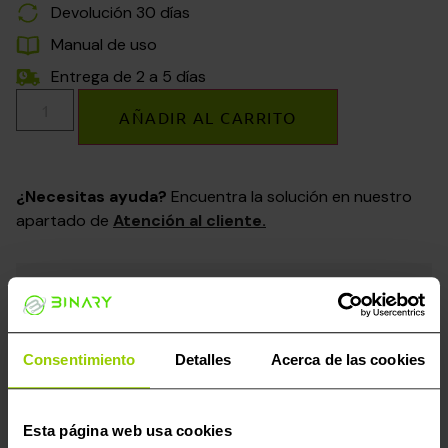
Devolución 30 días
Manual de uso
Entrega de 2 a 5 días
AÑADIR AL CARRITO
¿Necesitas ayuda?
Encuentra la solución en nuestro
apartado de
Atención al cliente.
PAGOS SEGUROS
Consentimiento
Detalles
Acerca de las cookies
Paga en 3 plazos sin intereses con Klarna.
Esta página web usa cookies