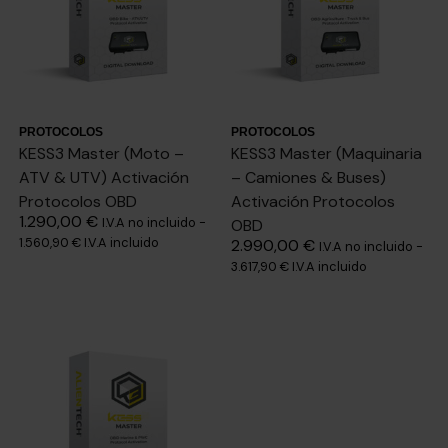
PROTOCOLOS
PROTOCOLOS
KESS3 Master (Moto –
KESS3 Master (Maquinaria
ATV & UTV) Activación
– Camiones & Buses)
Protocolos OBD
Activación Protocolos
1.290,00
€
I.V.A no incluido -
OBD
1.560,90
€
I.V.A incluido
2.990,00
€
I.V.A no incluido -
3.617,90
€
I.V.A incluido