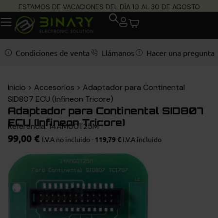
ESTAMOS DE VACACIONES DEL DÍA 10 AL 30 DE AGOSTO
Condiciones de venta
Llámanos
Hacer una pregunta
Inicio
>
Accesorios
>
Adaptador para Continental
SID807 ECU (Infineon Tricore)
Adaptador para Continental SID807
ECU (Infineon Tricore)
Referencia: 14AM00T25M
99,00
€
I.V.A no incluido -
119,79
€
I.V.A incluido