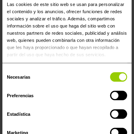
Las cookies de este sitio web se usan para personalizar
el contenido y los anuncios, ofrecer funciones de redes
sociales y analizar el tráfico. Además, compartimos
ENVÍO SEGURO DE 2 A 5 DÍAS
información sobre el uso que haga del sitio web con
nuestros partners de redes sociales, publicidad y análisis
web, quienes pueden combinarla con otra información
que les haya proporcionado o que hayan recopilado a
partir del uso que haya hecho de sus servicios.
Herramienta específica creada para interactuar con las
unidades de control del motor (ECU) Continental
Selección
SID807. El microcontrolador que está dentro de estas
Necesarias
de
ECUs, que forma parte de la familia TC1797 de Infineon,
consentimiento
es lo que se designa como «Infineon Tricore».
Preferencias
Estadística
Productos populares
¡Oferta!
Marketing