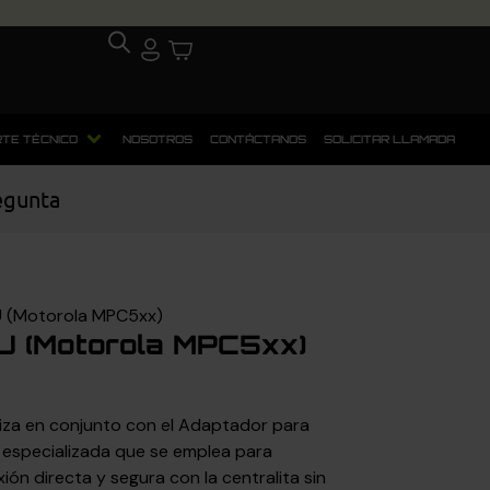
TE TÉCNICO
NOSOTROS
CONTÁCTANOS
SOLICITAR LLAMADA
egunta
 (Motorola MPC5xx)
U (Motorola MPC5xx)
liza en conjunto con el Adaptador para
especializada que se emplea para
ión directa y segura con la centralita sin