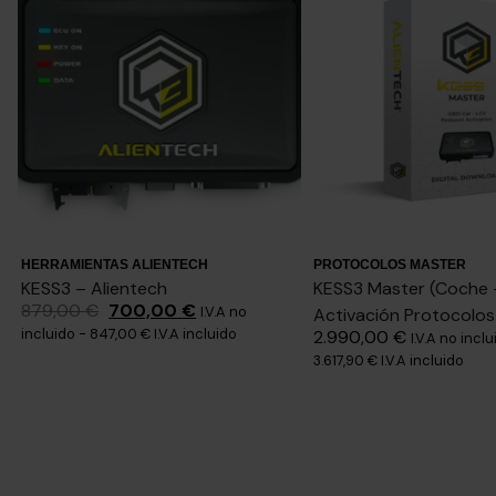
HERRAMIENTAS ALIENTECH
PROTOCOLOS MASTER
KESS3 – Alientech
KESS3 Master (Coche 
879,00
€
700,00
€
I.V.A no
Activación Protocolo
incluido -
847,00
€
I.V.A incluido
2.990,00
€
I.V.A no inclu
3.617,90
€
I.V.A incluido