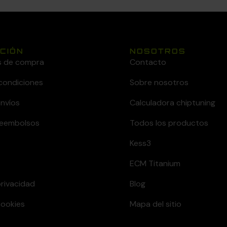
CIÓN
NOSOTROS
s de compra
Contacto
condiciones
Sobre nosotros
envíos
Calculadora chiptuning
 reembolsos
Todos los productos
Kess3
ECM Titanium
privacidad
Blog
cookies
Mapa del sitio