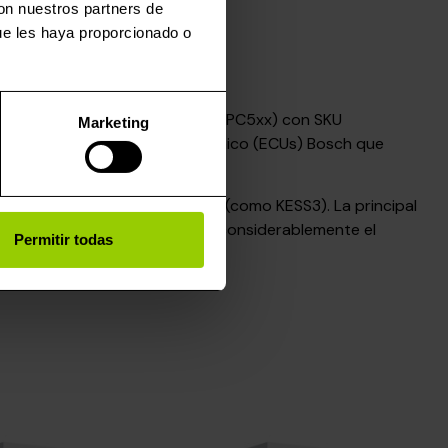
con nuestros partners de
ue les haya proporcionado o
ador para Bosch ECU (Motorola MPC5xx) con SKU
Marketing
e unidades de control electrónico (ECUs) Bosch que
a herramienta de programación (como KESS3). La principal
 evita la soldadura, se acelera considerablemente el
Permitir todas