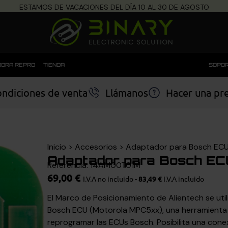
ESTAMOS DE VACACIONES DEL DÍA 10 AL 30 DE AGOSTO
ORA REPRO
TIENDA
SOPOR
ndiciones de venta
Llámanos
Hacer una pr
Inicio
>
Accesorios
>
Adaptador para Bosch ECU
Adaptador para Bosch EC
Referencia: 14AM00T01M
69,00
€
I.V.A no incluido -
83,49
€
I.V.A incluido
El Marco de Posicionamiento de Alientech se uti
Bosch ECU (Motorola MPC5xx), una herramienta 
reprogramar las ECUs Bosch. Posibilita una conex