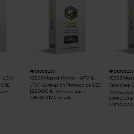
PROTOCOLOS
PROTOCOLOS
– LCV)
KESS3 Master (Moto – ATV &
KESS3 Mast
s OBD
UTV) Activación Protocolos OBD
Camiones &
1.290,00
€
ido -
I.V.A no incluido -
Protocolos
1.560,90
€
I.V.A incluido
2.990,00
€
3.617,90
€
I.V.