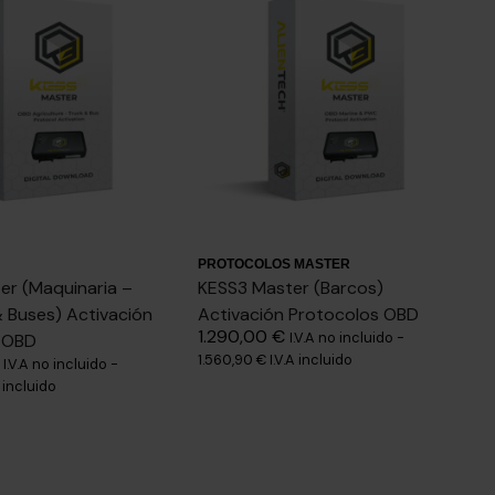
PROTOCOLOS MASTER
er (Maquinaria –
KESS3 Master (Barcos)
 Buses) Activación
Activación Protocolos OBD
1.290,00
€
I.V.A no incluido -
 OBD
1.560,90
€
I.V.A incluido
I.V.A no incluido -
A incluido