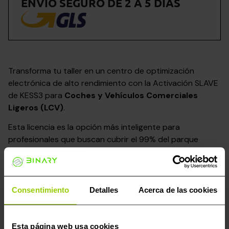
ENVÍO SEGURO DE 2 A 5 DÍAS
Transforma tu taller en un centro de optimización
electrónica de alto rendimiento con la Activación SLAVE
de KESS3 para
Coches y Vehículos Comerciales
Ligeros (LCV)
.
Esta licencia es la opción más inteligente para
profesionales que buscan cubrir el 99% del parque
automovilístico actual con una inversión optimizada.
Máxima Cobertura, Mínima Complicación:
Al
ser usuario Slave, eliminas la curva de aprendizaje
Consentimiento
Detalles
Acerca de las cookies
compleja de la edición de mapas. Tu trabajo es
sencillo: lees el archivo original del coche, lo envías
a tu Master y en minutos recibes la solución lista
Esta página web usa cookies