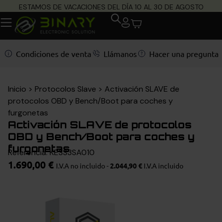
ESTAMOS DE VACACIONES DEL DÍA 10 AL 30 DE AGOSTO
Condiciones de venta
Llámanos
Hacer una pregunta
Inicio
>
Protocolos Slave
>
Activación SLAVE de
protocolos OBD y Bench/Boot para coches y
furgonetas
Activación SLAVE de protocolos
OBD y Bench/Boot para coches y
furgonetas
Referencia: KESS3SA010
1.690,00
€
I.V.A no incluido -
2.044,90
€
I.V.A incluido