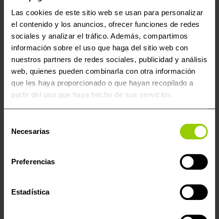
para escribir. Es el modelo de negocio más rentable
Las cookies de este sitio web se usan para personalizar
para talleres que priorizan el flujo de trabajo
el contenido y los anuncios, ofrecer funciones de redes
constante.
sociales y analizar el tráfico. Además, compartimos
Capacidades Técnicas
: Protocolos OBD, Bench y
información sobre el uso que haga del sitio web con
Boot: Todo en una sola activación. Puedes
nuestros partners de redes sociales, publicidad y análisis
reprogramar desde el cómodo puerto de diagnosis
web, quienes pueden combinarla con otra información
hasta realizar intervenciones directas en la ECU
que les haya proporcionado o que hayan recopilado a
sobre el banco de trabajo, sin necesidad de abrir la
partir del uso que haya hecho de sus servicios.
unidad en la gran mayoría de modelos modernos.
Compatibilidad Universal:
Desde compactos
urbanos hasta furgonetas de reparto de alto
Selección
Necesarias
kilometraje. Soporta las marcas líderes: Grupo VAG,
de
BMW, Mercedes-Benz, Stellantis (PSA/Fiat),
consentimiento
Renault, Ford y marcas asiáticas.
Preferencias
Seguridad de Nivel Industrial:
El hardware del
KESS3 detecta automáticamente el estado de la
batería y gestiona el Checksum para que cada
Estadística
escritura sea un éxito rotundo.