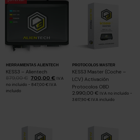
HERRAMIENTAS ALIENTECH
PROTOCOLOS MASTER
KESS3 – Alientech
KESS3 Master (Coche –
879,00
€
700,00
€
I.V.A
LCV) Activación
no incluido -
847,00
€
I.V.A
Protocolos OBD
incluido
2.990,00
€
I.V.A no incluido -
3.617,90
€
I.V.A incluido