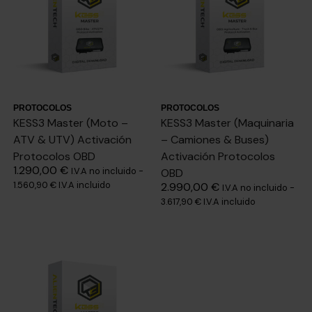
PROTOCOLOS
PROTOCOLOS
KESS3 Master (Moto –
KESS3 Master (Maquinaria
ATV & UTV) Activación
– Camiones & Buses)
Protocolos OBD
Activación Protocolos
1.290,00
€
I.V.A no incluido -
OBD
1.560,90
€
I.V.A incluido
2.990,00
€
I.V.A no incluido -
3.617,90
€
I.V.A incluido